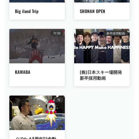
Big iland Trip
SHONAN OPEN
TV CM
新卒採用動画
KAWABA
(株)日本スキー場開発
新卒採用動画
TV
ぐでたま5周年記念動