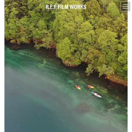
コ
ナ
ン
ビ
テ
ゲ
ン
ー
ツ
シ
へ
ョ
ス
ン
キ
に
ッ
移
プ
動