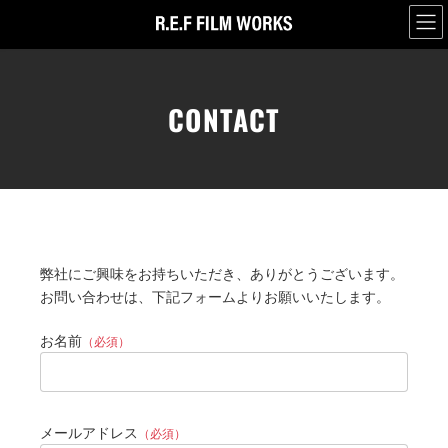
コ
ナ
ン
ビ
テ
ゲ
ン
ー
ツ
シ
CONTACT
へ
ョ
ス
ン
キ
に
ッ
移
プ
動
弊社にご興味をお持ちいただき、ありがとうございます。
お問い合わせは、下記フォームよりお願いいたします。
お名前
（必須）
メールアドレス
（必須）