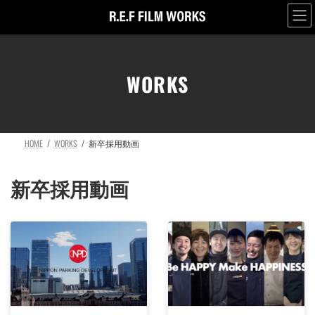
コ
ナ
ン
ビ
テ
ゲ
ン
ー
ツ
シ
WORKS
へ
ョ
ス
ン
キ
に
ッ
移
HOME
WORKS
新卒採用動画
プ
動
新卒採用動画